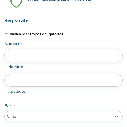
Contenidos amigables
e innovadores.
Regístrate
"
" señala los campos obligatorios
*
Nombre
*
Nombre
Apellidos
País
*