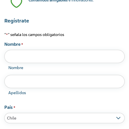
Contenidos amigables
e innovadores.
Regístrate
"
" señala los campos obligatorios
*
Nombre
*
Nombre
Apellidos
País
*