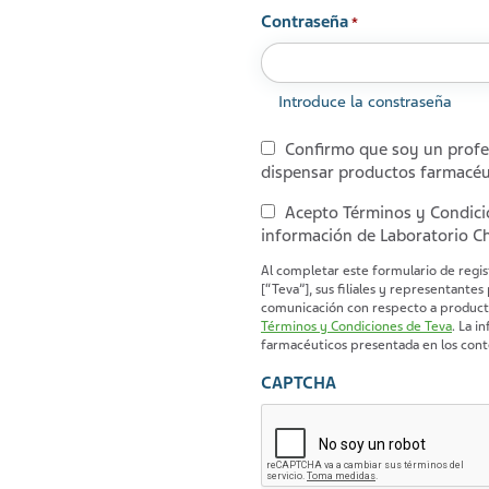
Contraseña
*
Introduce la constraseña
Consentimiento
Confirmo que soy un profesi
dispensar productos farmacéu
*
Consentimiento
Acepto Términos y Condicion
información de Laboratorio Chi
*
Al completar este formulario de regis
[“Teva”], sus filiales y representante
comunicación con respecto a producto
Términos y Condiciones de Teva
. La información comercial y promocional de productos
farmacéuticos presentada en los conte
CAPTCHA