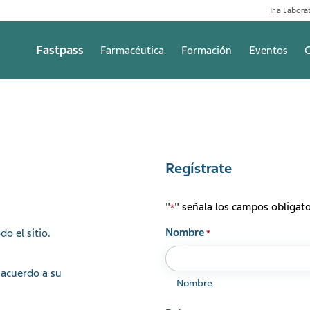
Ir a Laborat
Fastpass
Farmacéutica
Formación
Eventos
C
Regístrate
"
" señala los campos obligato
*
Nombre
do el sitio.
*
acuerdo a su
Nombre