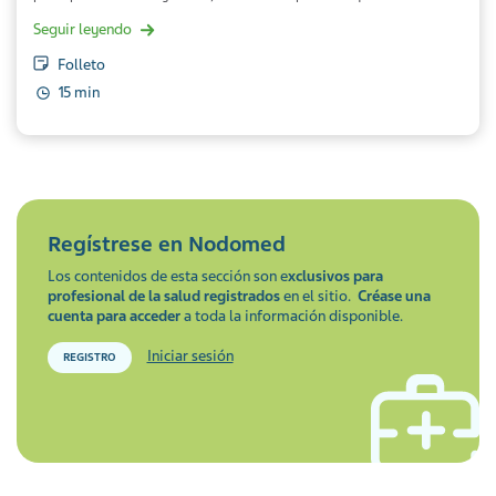
Seguir leyendo
Folleto
15 min
Regístrese en
Nodomed
Los contenidos de esta sección son e
xclusivos para
profesional de la salud registrados
en el sitio.
Créase una
cuenta para acceder
a toda la información disponible.
Iniciar sesión
REGISTRO