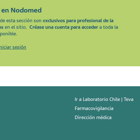
e en
Nodomed
de esta sección son e
xclusivos para profesional de la
os
en el sitio.
Créase una cuenta para acceder
a toda la
ponible.
Iniciar sesión
Ir a Laboratorio Chile | Teva
Farmacovigilancia
Dirección médica