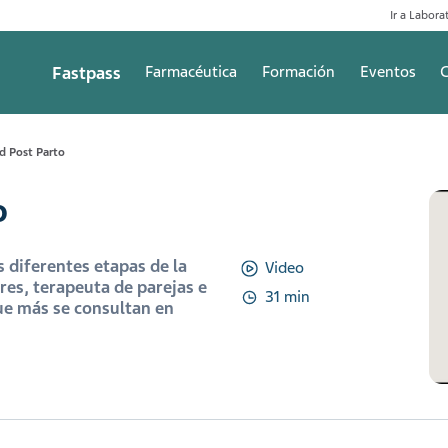
Ir a Laborat
Fastpass
Farmacéutica
Formación
Eventos
C
d Post Parto
o
s diferentes etapas de la
Video
res, terapeuta de parejas e
31 min
que más se consultan en