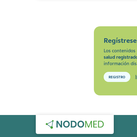
Regístres
Los contenidos 
salud registrad
información dis
REGISTRO