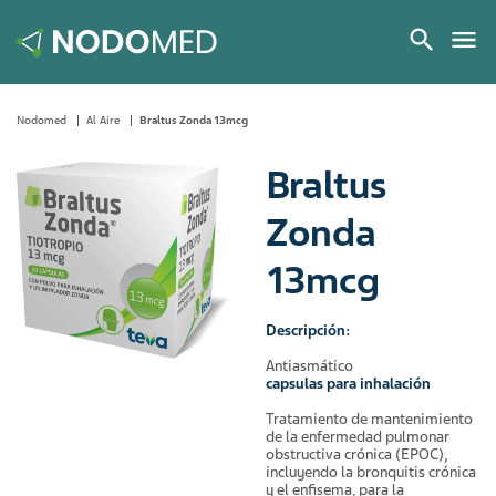
Nodomed
Al Aire
Braltus Zonda 13mcg
Braltus
Zonda
13mcg
Descripción:
Antiasmático
capsulas para inhalación
Tratamiento de mantenimiento
de la enfermedad pulmonar
obstructiva crónica (EPOC),
incluyendo la bronquitis crónica
y el enfisema, para la