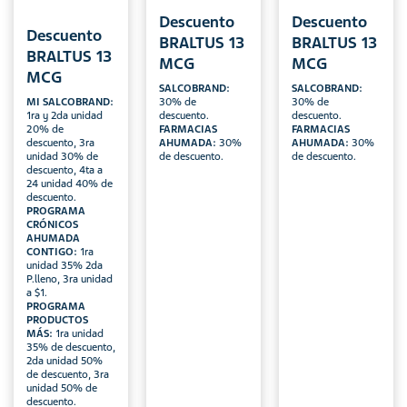
Descuento
Descuento
Descuento
BRALTUS 13
BRALTUS 13
BRALTUS 13
MCG
MCG
MCG
SALCOBRAND:
SALCOBRAND:
MI SALCOBRAND:
30% de
30% de
1ra y 2da unidad
descuento.
descuento.
20% de
FARMACIAS
FARMACIAS
descuento, 3ra
AHUMADA:
30%
AHUMADA:
30%
unidad 30% de
de descuento.
de descuento.
descuento, 4ta a
24 unidad 40% de
descuento.
PROGRAMA
CRÓNICOS
AHUMADA
CONTIGO:
1ra
unidad 35% 2da
P.lleno, 3ra unidad
a $1.
PROGRAMA
PRODUCTOS
MÁS:
1ra unidad
35% de descuento,
2da unidad 50%
de descuento, 3ra
unidad 50% de
descuento.