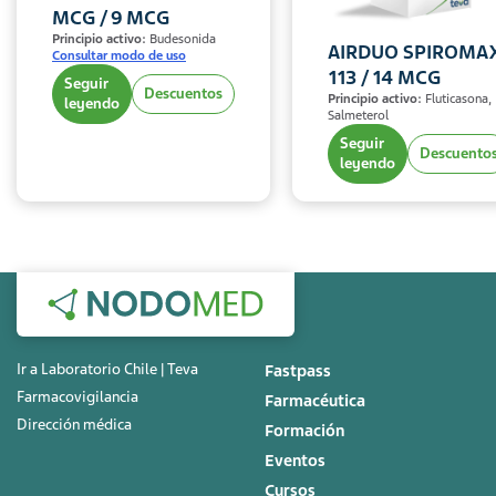
MCG / 9 MCG
Principio activo:
Budesonida
AIRDUO SPIROMA
Consultar modo de uso
113 / 14 MCG
Seguir
Descuentos
Principio activo:
Fluticasona,
leyendo
Salmeterol
Seguir
Descuento
leyendo
Ir a Laboratorio Chile | Teva
Fastpass
Farmacovigilancia
Farmacéutica
Dirección médica
Formación
Eventos
Cursos