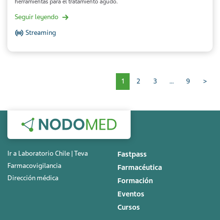
herramientas para el tratamiento agudo.
Seguir leyendo
Streaming
Paginación
1
2
3
…
9
>
Ir a Laboratorio Chile | Teva
Fastpass
Farmacovigilancia
Farmacéutica
Dirección médica
Formación
Eventos
Cursos