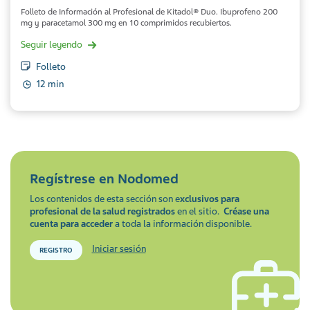
Folleto de Información al Profesional de Kitadol® Duo. Ibuprofeno 200
mg y paracetamol 300 mg en 10 comprimidos recubiertos.
Seguir leyendo
Folleto
12 min
Regístrese en
Nodomed
Los contenidos de esta sección son e
xclusivos para
profesional de la salud registrados
en el sitio.
Créase una
cuenta para acceder
a toda la información disponible.
Iniciar sesión
REGISTRO