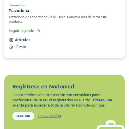
Informativo
Trazodona
Trazadona de Laboratorio Chile | Teva. Conozca más de cerca este
producto.
Seguir leyendo
Artículos
15 min
Regístrese en
Nodomed
Los contenidos de esta sección son e
xclusivos para
profesional de la salud registrados
en el sitio.
Créase una
cuenta para acceder
a toda la información disponible.
Iniciar sesión
REGISTRO