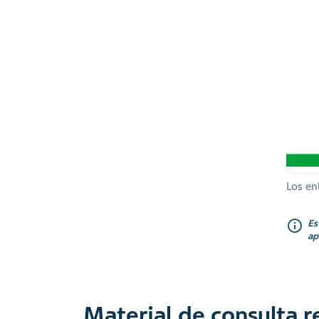
Los en
Es
ap
Material de consulta 