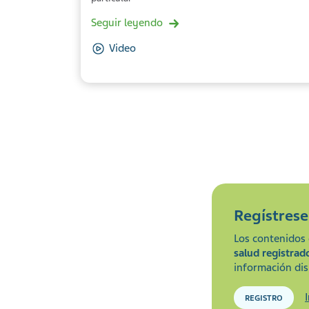
Seguir leyendo
Video
Regístres
Los contenidos 
salud registrad
información dis
REGISTRO