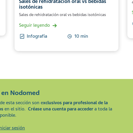
Sales de rehidratación oral vs bebidas
isotónicas
Sales de rehidratación oral vs bebidas isotónicas
Seguir leyendo
Infografía
10 min
e en
Nodomed
de esta sección son e
xclusivos para profesional de la
os
en el sitio.
Créase una cuenta para acceder
a toda la
ponible.
Iniciar sesión