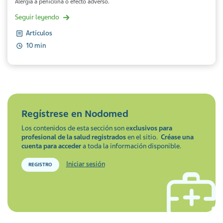
Alergia a penicilina o efecto adverso.
Seguir leyendo
Artículos
10 min
Regístrese en
Nodomed
Los contenidos de esta sección son e
xclusivos para
profesional de la salud registrados
en el sitio.
Créase una
cuenta para acceder
a toda la información disponible.
Iniciar sesión
REGISTRO