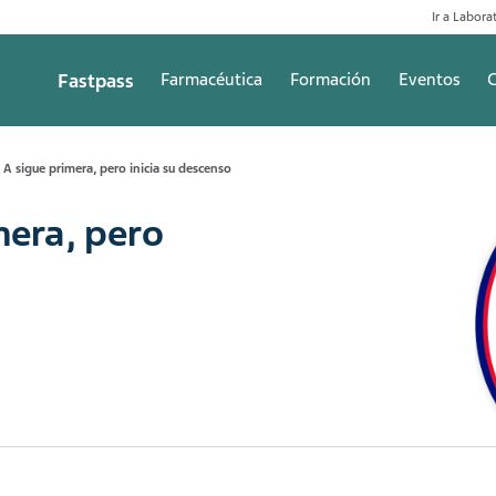
Ir a Laborat
Fastpass
Farmacéutica
Formación
Eventos
C
 A sigue primera, pero inicia su descenso
mera, pero