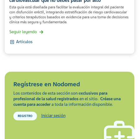
cardiovascular que no debes pasar por alto
Esta guía está diseñada para facilitar la evaluación integral del paciente
con disfunción eréctil, integrando estratificación de riesgo cardiovascular
y criterios terapéuticos basados en evidencia para una toma de decisiones
clínica más segura y fundamentada.
Seguir leyendo
Artículos
Regístrese en
Nodomed
Los contenidos de esta sección son e
xclusivos para
profesional de la salud registrados
en el sitio.
Créase una
cuenta para acceder
a toda la información disponible.
Iniciar sesión
REGISTRO