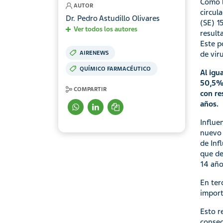
Como l
AUTOR
circul
Dr. Pedro Astudillo Olivares
(SE) 1
Ver todos los autores
result
Este p
AIRENEWS
de vir
QUÍMICO FARMACÉUTICO
Al igu
50,5% 
COMPARTIR
con re
años.
Influe
nuevo 
de Inf
que de
14 año
En ter
import
Esto r
consec