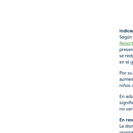
Indica
Según 
Report
presen
se red
en el 
Por su
aument
niños 
En adu
signif
no var
En re
La dis
pronta