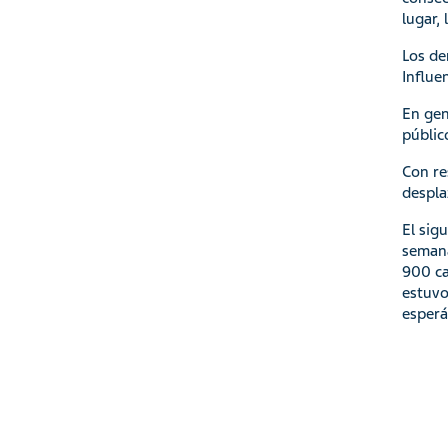
lugar,
Los de
Influe
En gen
públic
Con re
despla
El sig
semana
900 ca
estuvo
esperá