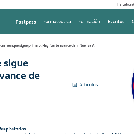
Ir a Laborat
Fastpass
Farmacéutica
Formación
Eventos
C
 cae, aunque sigue primero. Hay fuerte avance de Influenza A
 sigue
avance de
Artículos
Respiratorios