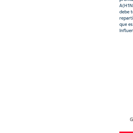
A(H1N1
debe t
repart
que es
Influe