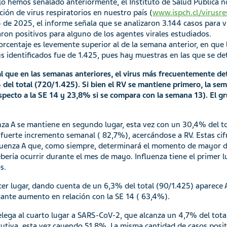
o hemos señalado anteriormente, el Instituto de Salud Pública 
ación de virus respiratorios en nuestro país (
www.ispch.cl/virusre
5 de 2025, el informe señala que se analizaron 3.144 casos para v
aron positivos para alguno de los agentes virales estudiados.
orcentaje es levemente superior al de la semana anterior, en que 
us identificados fue de 1.425, pues hay muestras en las que se d
al que en las semanas anteriores, el virus más frecuentemente d
del total (720/1.425). Si bien el RV se mantiene primero, la se
specto a la SE 14 y 23,8% si se compara con la semana 13). El gr
nza A se mantiene en segundo lugar, esta vez con un 30,4% del to
fuerte incremento semanal ( 82,7%), acercándose a RV. Estas ci
luenza A que, como siempre, determinará el momento de mayor d
bería ocurrir durante el mes de mayo. Influenza tiene el primer l
s.
cer lugar, dando cuenta de un 6,3% del total (90/1.425) aparece
ante aumento en relación con la SE 14 ( 63,4%).
elega al cuarto lugar a SARS-CoV-2, que alcanza un 4,7% del tota
utiva, esta vez cayendo 51,8%. La misma cantidad de casos posi