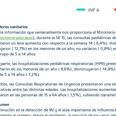
dores sanitarios
la información que semanalmente nos proporciona el Ministerio 
es/generador.aspx
), durante la SE 15, las consultas pediátricas 
taron un leve aumento con respecto a la semana 14 ( 6,4%). Hubo
ujeron ( 12,7%) en los menores de un año, no variaron ( 0,8%) e
grupo de 5 a 14 años.
 parte, las hospitalizaciones pediátricas respiratorias (HPR) pres
aron en los menores de un año ( 8,6%), disminuyeron ( 14,8%) e
de 5 a 14 años ( 1,2%).
ltos, las Consultas Respiratorias de Urgencia presentaron una mí
icativas entre las distintas edades. Las hospitalizaciones aument
iaron en las personas de 15 a 64 años ( 1,5%), subiendo clarame
sumen
minución en la detección de RV y el alza importante de Influenza
mente al primero. Hasta el momento, la mayoría de los casos ide