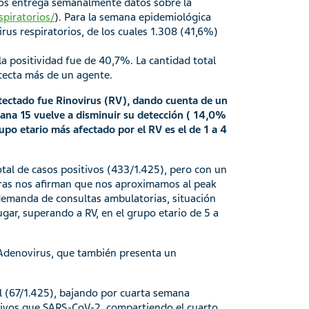
nos entrega semanalmente datos sobre la
spiratorios/
). Para la semana epidemiológica
irus respiratorios, de los cuales 1.308 (41,6%)
la positividad fue de 40,7%. La cantidad total
etecta más de un agente.
etectado fue Rinovirus (RV), dando cuenta de un
mana 15 vuelve a disminuir su detección ( 14,0%
upo etario más afectado por el RV es el de 1 a 4
tal de casos positivos (433/1.425), pero con un
fras nos afirman que nos aproximamos al peak
emanda de consultas ambulatorias, situación
ugar, superando a RV, en el grupo etario de 5 a
 Adenovirus, que también presenta un
l (67/1.425), bajando por cuarta semana
tivos que SARS-CoV-2, compartiendo el cuarto