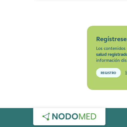
Regístres
Los contenidos 
salud registrad
información dis
REGISTRO