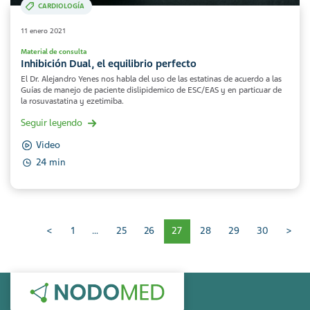
CARDIOLOGÍA
11 enero 2021
Material de consulta
Inhibición Dual, el equilibrio perfecto
El Dr. Alejandro Yenes nos habla del uso de las estatinas de acuerdo a las
Guías de manejo de paciente dislipidemico de ESC/EAS y en particuar de
la rosuvastatina y ezetimiba.
Seguir leyendo
Video
24 min
Paginación
<
1
…
25
26
27
28
29
30
>