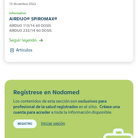
13 diciembre 2022
Informativo
AIRDUO® SPIROMAX®
AIRDUO 113/14 60 DOSIS
AIRDUO 232/14 60 DOSIS
Seguir leyendo
Artículos
Regístrese en
Nodomed
Los contenidos de esta sección son e
xclusivos para
profesional de la salud registrados
en el sitio.
Créase una
cuenta para acceder
a toda la información disponible.
Iniciar sesión
REGISTRO