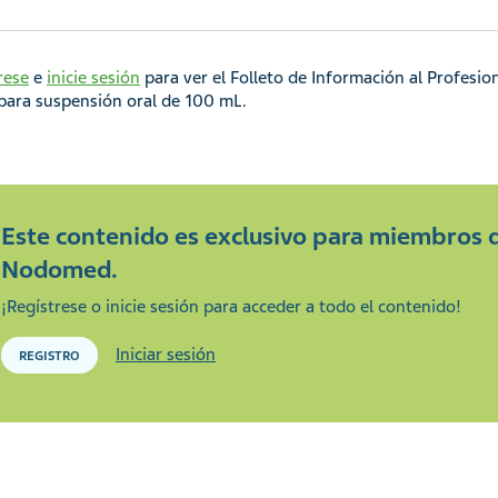
rese
e
inicie sesión
para ver el Folleto de Información al Profesi
para suspensión oral de 100 mL.
Este contenido es exclusivo para miembros 
Nodomed.
¡Regístrese o inicie sesión para acceder a todo el contenido!
Iniciar sesión
REGISTRO