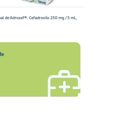
onal de Adroxef®. Cefadroxilo 250 mg / 5 mL,
de