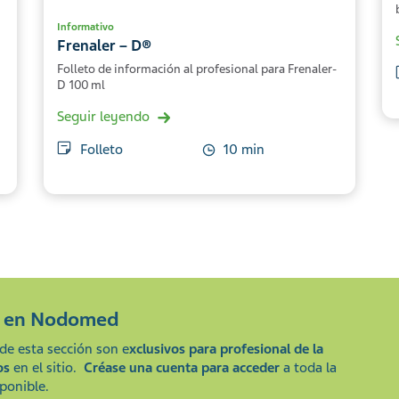
Informativo
Frenaler – D®
Folleto de información al profesional para Frenaler-
D 100 ml
Seguir leyendo
Folleto
10 min
e en
Nodomed
de esta sección son e
xclusivos para profesional de la
os
en el sitio.
Créase una cuenta para acceder
a toda la
ponible.