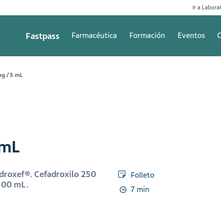
Ir a Laborat
Fastpass
Farmacéutica
Formación
Eventos
C
g / 5 mL
 mL
Adroxef®. Cefadroxilo 250
Folleto
 100 mL.
7 min