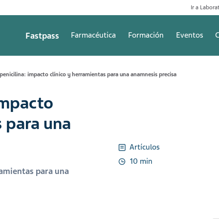
Ir a Laborat
Fastpass
Farmacéutica
Formación
Eventos
C
 penicilina: impacto clínico y herramientas para una anamnesis precisa
 impacto
s para una
Artículos
10 min
rramientas para una