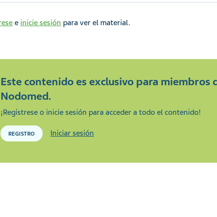
rese
e
inicie sesión
para ver el material.
Este contenido es exclusivo para miembros 
Nodomed.
¡Regístrese o inicie sesión para acceder a todo el contenido!
Iniciar sesión
REGISTRO