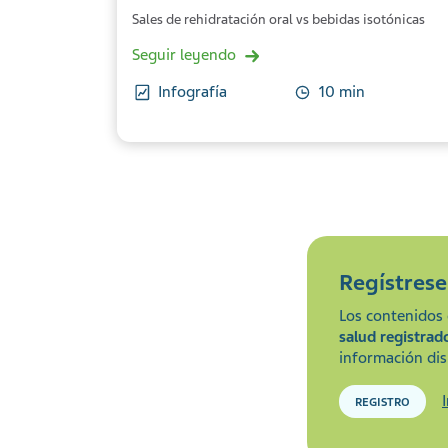
Sales de rehidratación oral vs bebidas isotónicas
Seguir leyendo
Infografía
10 min
Regístres
Los contenidos 
salud registrad
información dis
REGISTRO