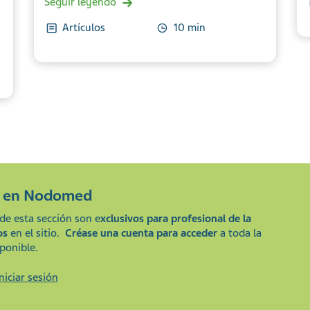
Seguir leyendo
Artículos
10 min
e en
Nodomed
de esta sección son e
xclusivos para profesional de la
os
en el sitio.
Créase una cuenta para acceder
a toda la
ponible.
Iniciar sesión