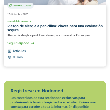
INMUNOLOGÍA
17 diciembre 2025
Material de consulta
Riesgo de alergia a penicilina: claves para una evaluación
segura
Riesgo de alergia a penicilina: claves para una evaluación segura
Seguir leyendo
Artículos
10 min
Regístrese en
Nodomed
Los contenidos de esta sección son e
xclusivos para
profesional de la salud registrados
en el sitio.
Créase una
cuenta para acceder
a toda la información disponible.