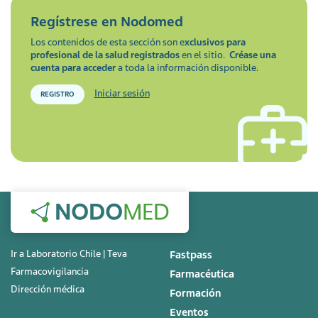
Regístrese en
Nodomed
Los contenidos de esta sección son e
xclusivos para
profesional de la salud registrados
en el sitio.
Créase una
cuenta para acceder
a toda la información disponible.
Iniciar sesión
REGISTRO
Ir a Laboratorio Chile | Teva
Fastpass
Farmacovigilancia
Farmacéutica
Dirección médica
Formación
Eventos