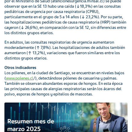
por el Ministerio de Salud (atencionesurgencia.minsal.cl) se puede
observar que en la SE 13 hubo una caída (↓18,3%) en las consultas
pediátricas de urgencia por causa respiratoria (CPRU),
particularmente en el grupo de 5 a 14 años (↓ 23,2%). Por su parte,
las hospitalizaciones pediátricas de causa respiratoria (HRP) también
cayeron (↓ 26,6%), en comparación con la SE 12, sin diferencias entre
los distintos grupos etarios.
En adultos, las consultas respiratorias de urgencia aumentaron
moderadamente (↑ 7,8%). Las hospitalizaciones de adultos también
aumentaron (↑ 13,2%), variaciones que fueron similares entre los
distintos grupos etarios.
Otros indicadores
Los pólenes, en la ciudad de Santiago, se encuentran en niveles bajos
(
www.polenes.cl
/), detectándose pólenes de casuarina y palmas.
También se observan abundantes esporas de hongos. En esta época
las principales causas de alergias respiratorias serán los ácaros del
polvo, esporas de hongos y epitelios de mascotas.