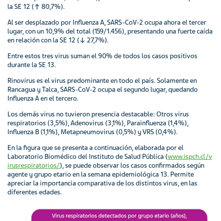
la SE 12 (↑ 80,7%).
Al ser desplazado por Influenza A, SARS-CoV-2 ocupa ahora el tercer
lugar, con un 10,9% del total (159/1.456), presentando una fuerte caída
en relación con la SE 12 (↓ 27,7%).
Entre estos tres virus suman el 90% de todos los casos positivos
durante la SE 13.
Rinovirus es el virus predominante en todo el país. Solamente en
Rancagua y Talca, SARS-CoV-2 ocupa el segundo lugar, quedando
Influenza A en el tercero.
Los demás virus no tuvieron presencia destacable: Otros virus
respiratorios (3,5%), Adenovirus (3,1%), Parainfluenza (1,4%),
Influenza B (1,1%), Metapneumovirus (0,5%) y VRS (0,4%).
En la figura que se presenta a continuación, elaborada por el
Laboratorio Biomédico del Instituto de Salud Pública (
www.ispch.cl/v
irusrespiratorios/
), se puede observar los casos confirmados según
agente y grupo etario en la semana epidemiológica 13. Permite
apreciar la importancia comparativa de los distintos virus, en las
diferentes edades.