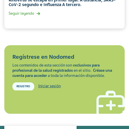
CoV-2 segundo e Influenza A tercero.
Seguir leyendo
Regístrese en
Nodomed
Los contenidos de esta sección son e
xclusivos para
profesional de la salud registrados
en el sitio.
Créase una
cuenta para acceder
a toda la información disponible.
Iniciar sesión
REGISTRO