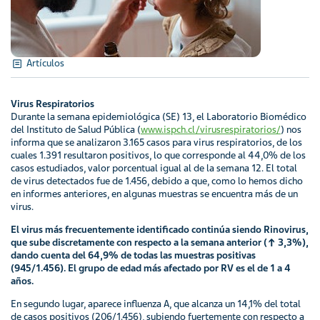
Artículos
Virus Respiratorios
Durante la semana epidemiológica (SE) 13, el Laboratorio Biomédico
del Instituto de Salud Pública (
www.ispch.cl/virusrespiratorios/
) nos
informa que se analizaron 3.165 casos para virus respiratorios, de los
cuales 1.391 resultaron positivos, lo que corresponde al 44,0% de los
casos estudiados, valor porcentual igual al de la semana 12. El total
de virus detectados fue de 1.456, debido a que, como lo hemos dicho
en informes anteriores, en algunas muestras se encuentra más de un
virus.
El virus más frecuentemente identificado continúa siendo Rinovirus,
que sube discretamente con respecto a la semana anterior (↑ 3,3%),
dando cuenta del 64,9% de todas las muestras positivas
(945/1.456). El grupo de edad más afectado por RV es el de 1 a 4
años.
En segundo lugar, aparece influenza A, que alcanza un 14,1% del total
de casos positivos (206/1.456), subiendo fuertemente con respecto a