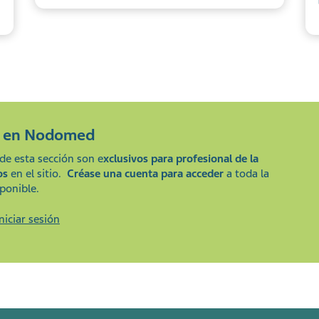
e en
Nodomed
de esta sección son e
xclusivos para profesional de la
os
en el sitio.
Créase una cuenta para acceder
a toda la
ponible.
Iniciar sesión