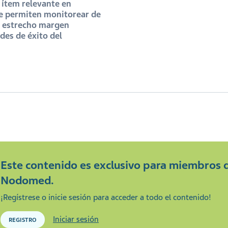
 ítem relevante en
ue permiten monitorear de
e estrecho margen
des de éxito del
Este contenido es exclusivo para miembros 
Nodomed.
¡Regístrese o inicie sesión para acceder a todo el contenido!
Iniciar sesión
REGISTRO