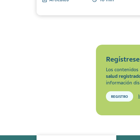
Regístres
Los contenidos 
salud registrad
información dis
REGISTRO