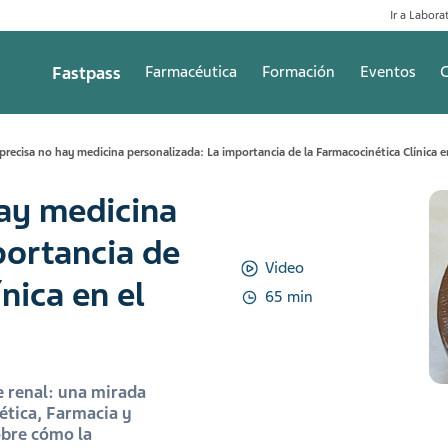
Ir a Laborat
Fastpass
Farmacéutica
Formación
Eventos
C
 precisa no hay medicina personalizada: La importancia de la Farmacocinética Clínica e
hay medicina
portancia de
Video
nica en el
65 min
e renal: una mirada
nética, Farmacia y
obre cómo la