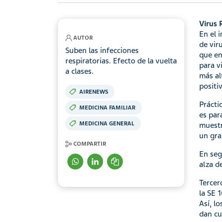
Virus 
En el 
AUTOR
de vir
Suben las infecciones
que en
respiratorias. Efecto de la vuelta
para v
a clases.
más al
positi
AIRENEWS
Prácti
MEDICINA FAMILIAR
es par
MEDICINA GENERAL
muestr
un gra
COMPARTIR
En seg
alza d
Tercer
la SE 
Así, l
dan cu