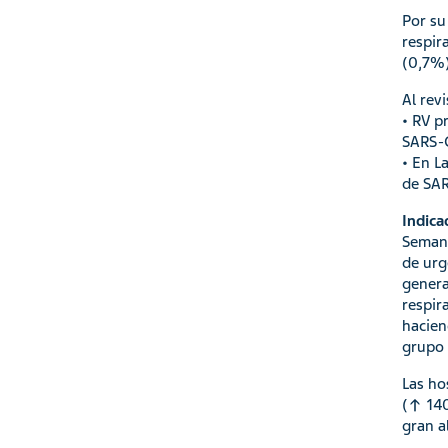
Por su
respir
(0,7%)
Al rev
• RV p
SARS-C
• En L
de SAR
Indica
Semana
de urg
genera
respir
hacien
grupo 
Las ho
(↑ 140
gran a