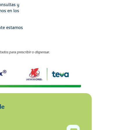
onsultas y
mos en los
nte estamos
de