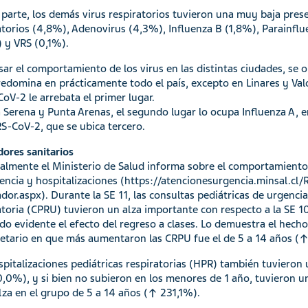
 parte, los demás virus respiratorios tuvieron una muy baja prese
atorios (4,8%), Adenovirus (4,3%), Influenza B (1,8%), Parainf
 y VRS (0,1%).
isar el comportamiento de los virus en las distintas ciudades, se 
redomina en prácticamente todo el país, excepto en Linares y Val
oV-2 le arrebata el primer lugar.
a Serena y Punta Arenas, el segundo lugar lo ocupa Influenza A,
S-CoV-2, que se ubica tercero.
dores sanitarios
lmente el Ministerio de Salud informa sobre el comportamiento
encia y hospitalizaciones (https://atencionesurgencia.minsal.cl/
dor.aspx). Durante la SE 11, las consultas pediátricas de urgenci
atoria (CPRU) tuvieron un alza importante con respecto a la SE 
do evidente el efecto del regreso a clases. Lo demuestra el hecho
etario en que más aumentaron las CRPU fue el de 5 a 14 años (
spitalizaciones pediátricas respiratorias (HPR) también tuvieron
,0%), y si bien no subieron en los menores de 1 año, tuvieron u
lza en el grupo de 5 a 14 años (↑ 231,1%).