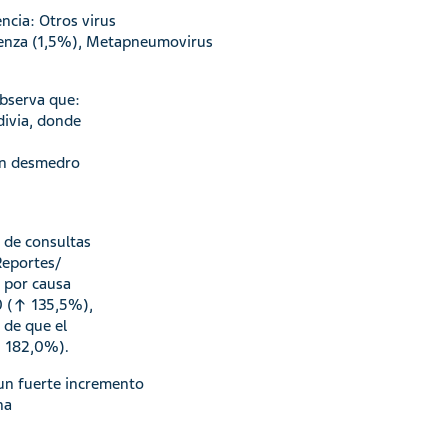
ncia: Otros virus
luenza (1,5%), Metapneumovirus
observa que:
divia, donde
 en desmedro
 de consultas
Reportes/
a por causa
10 (↑ 135,5%),
 de que el
↑ 182,0%).
 un fuerte incremento
na