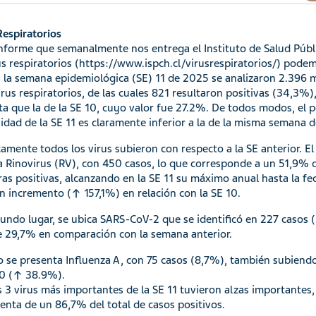
Respiratorios
informe que semanalmente nos entrega el Instituto de Salud Públi
us respiratorios (https://www.ispch.cl/virusrespiratorios/) pode
 la semana epidemiológica (SE) 11 de 2025 se analizaron 2.396 
irus respiratorios, de las cuales 821 resultaron positivas (34,3%),
ta que la de la SE 10, cuyo valor fue 27.2%. De todos modos, el 
vidad de la SE 11 es claramente inferior a la de la misma semana
camente todos los virus subieron con respecto a la SE anterior. El
a Rinovirus (RV), con 450 casos, lo que corresponde a un 51,9% d
as positivas, alcanzando en la SE 11 su máximo anual hasta la fe
n incremento (↑ 157,1%) en relación con la SE 10.
undo lugar, se ubica SARS-CoV-2 que se identificó en 227 casos 
e 29,7% en comparación con la semana anterior.
o se presenta Influenza A, con 75 casos (8,7%), también subiend
10 (↑ 38.9%).
os 3 virus más importantes de la SE 11 tuvieron alzas importantes
enta de un 86,7% del total de casos positivos.