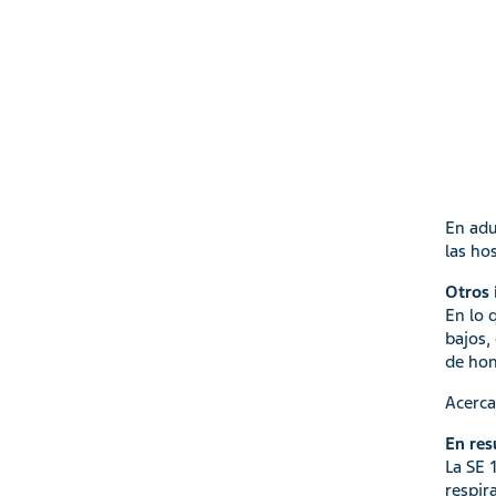
En adu
las ho
Otros 
En lo 
bajos,
de ho
Acerca
En re
La SE 
respira