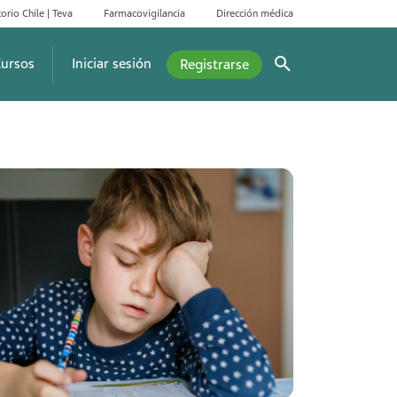
orio Chile | Teva
Farmacovigilancia
Dirección médica
ursos
Iniciar sesión
Registrarse