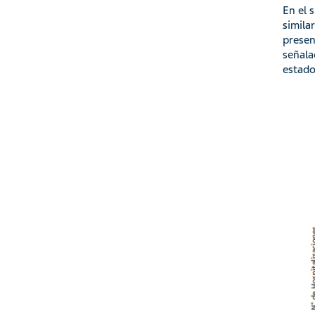
En el 
simila
presen
señala
estado