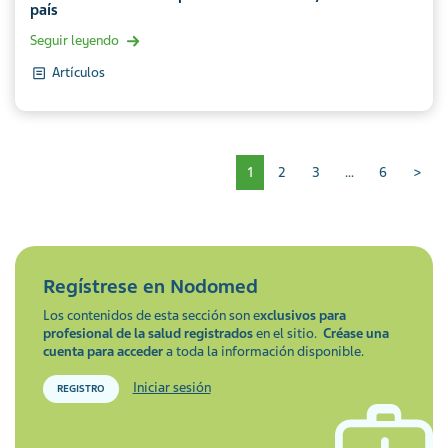
país
Seguir leyendo
Artículos
Paginación
1
2
3
…
6
>
Regístrese en
Nodomed
Los contenidos de esta sección son e
xclusivos para
profesional de la salud registrados
en el sitio.
Créase una
cuenta para acceder
a toda la información disponible.
Iniciar sesión
REGISTRO