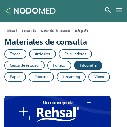
Nodomed
Formación
Materiales de consulta
Infografía
Materiales de consulta
Todos
Artículos
Calculadoras
Casos de estudio
Folleto
Infografía
Paper
Podcast
Streaming
Video