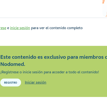
rese
e
inicie sesión
para ver el contenido completo
Este contenido es exclusivo para miembros 
Nodomed.
¡Regístrese o inicie sesión para acceder a todo el contenido!
Iniciar sesión
REGISTRO