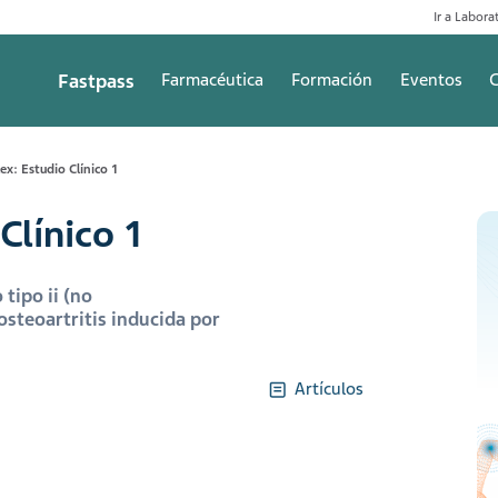
Ir a Laborat
Fastpass
Farmacéutica
Formación
Eventos
C
lex: Estudio Clínico 1
Clínico 1
 tipo ii (no
osteoartritis inducida por
Artículos