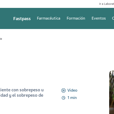
Ir a Laborat
Fastpass
Farmacéutica
Formación
Eventos
C
io
ciente con sobrepeso u
Video
idad y el sobrepeso de
1 min