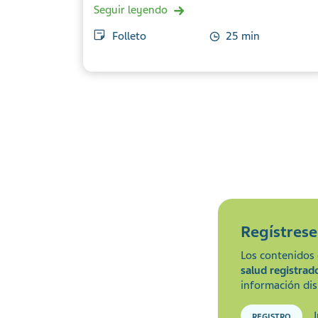
Seguir leyendo
Folleto
25 min
Regístres
Los contenidos 
salud registrad
información dis
REGISTRO