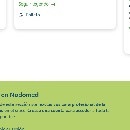
Seguir leyendo
Folleto
e en
Nodomed
de esta sección son e
xclusivos para profesional de la
os
en el sitio.
Créase una cuenta para acceder
a toda la
ponible.
Iniciar sesión